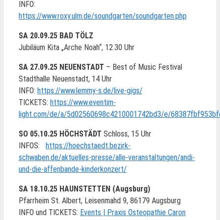
INFO:
https://www.roxy.ulm.de/soundgarten/soundgarten.php
SA 20.09.25 BAD TÖLZ
Jubiläum Kita „Arche Noah“, 12.30 Uhr
SA 27.09.25 NEUENSTADT
– Best of Music Festival
Stadthalle Neuenstadt, 14 Uhr
INFO:
https://
www.lemmy
-s.de/live-gigs/
TICKETS:
https://www.eventim-
light.com/de/a/5d02560698c4210001742bd3/e/68387fbf953bf
SO 05.10.25 HÖCHSTÄDT
Schloss, 15 Uhr
INFOS:
https://hoechstaedt.bezirk-
schwaben.de/aktuelles-presse/alle-veranstaltungen/andi-
und-die-affenbande-kinderkonzert/
SA 18.10.25 HAUNSTETTEN
(Augsburg)
Pfarrheim St. Albert, Leisenmahd 9, 86179 Augsburg
INFO und TICKETS:
E
vents | Praxis Osteopathie Caron