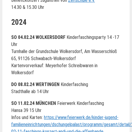
Benefizkonzert zugunsten von
Zeltschule e.V.
14.30 & 15.30 Uhr
2024
SO 04.02.24
WOLKERSDORF
Kinderfaschingsparty 14 -17
Uhr
Turnhalle der Grundschule Wolkersdorf, Am Wasserschloß
65, 91126 Schwabach-Wolkersdorf
Kartenvorverkauf: Meyerhofer Schreibwaren in
Wolkersdorf
DO 08.02.24 WERTINGEN
Kinderfasching
Stadthalle ab 14 Uhr
SO 11.02.24 MÜNCHEN
Feierwerk Kinderfasching
Hansa 39 15 Uhr
Infos und Karten:
https://www.feierwerk.de/kinder-jugend-
familieneinrichtungen/dschungelpalast/programm/gesamt/detail
02-11-faschings-konzert-andi-und-die-affenbande