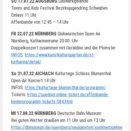
SO 17.07.22 AUGSBURG
Gaswerkgelände
Teens and Kids Festival Bezirksjugendring Schwaben
Einlass 11 Uhr
Affenbande von 12.45 – 14 Uhr
FR 22.07.22 NÜRNBERG
Glühwürmchen Open-Air
Nürnberg, Katharinenruine 20:00 Uhr
Doppelkonzert zusammen mit Geraldino und die Plomster
INFOS
:
https://www.kunstkulturquartier.de/st-
katharina/detail/
So 31.07.22 AICHACH
Kulturtage Schloss Blumenthal
Open-Air Konzert 14 Uhr
INFOS:
https://kulturtage-blumenthal.de/programm/
Tickets:
https://suedpol.online-ticket.de/affenbande-
kinderprogramm-tickets-584.html
MI 17.08.22 NÜRNBERG
Deutsche Bahn Museum
Bei guten Wetter draußen um 11 Uhr und um 13 Uhr
https://dbmuseum.de/nuernberg/neuigkeiten/sommerbuehne