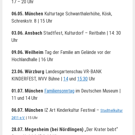
17 – 20 Uhr
06.05. München
Kulturtage Schwanthalerhöhe, Kösk,
Schrenkstr. 8 | 15 Uhr
03.06. Ansbach
Stadtfest, Kulturdorf – Reitbahn | 14: 30
Uhr
09.06. Weilheim
Tag der Familie am Gelände vor der
Hochlandhalle | 16 Uhr
23.06. Würzburg
Landesgartenschau VR-BANK
KINDERFEST, WVV Bühne |
14
und
15:30
Uhr
01.07. München
Familiensonntag
im Deutschen Museum |
11 und 14 Uhr
06.07. München
IZ Art Kinderkultur Festival –
Stadtteilkultur
2411 e.V.
| 15 Uhr
28.07. Megesheim (bei Nördlingen)
„Der Krater bebt“