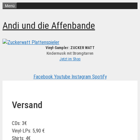
Zum
Menü
Inhalt
springen
Andi und die Affenbande
Vinyl-Sampler: ZUCKER WATT
Kindermusik mit Stromgitarren
Jetzt im Shop
Facebook
Youtube
Instagram
Spotify
Versand
CDs: 3€
Vinyl-LPs: 5,90 €
Shirts: 4€